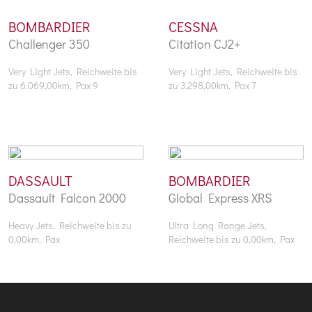
BOMBARDIER
CESSNA
Challenger 350
Citation CJ2+
Very Light Jets, Reichweite bis
Very Light Jets, Reichweite bis
zu 6.069,00km, Pax 9
zu 3.298,00km, Pax 7
DASSAULT
BOMBARDIER
Dassault Falcon 2000
Global Express XRS
Heavy Jets, Reichweite bis zu
Ultra Long Range Jets,
0,00km, Pax
Reichweite bis zu 0,00km, Pax