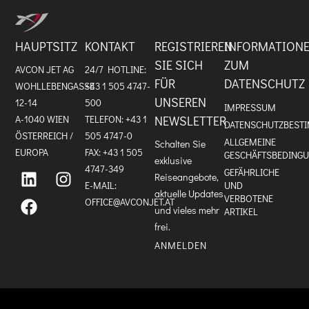
HAUPTSITZ
KONTAKT
REGISTRIEREN
INFORMATION
SIE SICH
ZUM
AVCON JET AG
24/7 HOTLINE:
FÜR
DATENSCHUTZ
WOHLLEBENGASSE
+43 1 505 4747-
UNSEREN
12-14
500
IMPRESSUM
A-1040 WIEN
TELEFON:
+43 1
NEWSLETTER
DATENSCHUTZBEST
ÖSTERREICH /
505 4747-0
ALLGEMEINE
Schalten Sie
EUROPA
FAX: +43 1 505
GESCHÄFTSBEDING
exklusive
L
F
I
4747-349
GEFÄHRLICHE
i
a
n
Reiseangebote,
E-MAIL:
UND
n
c
s
aktuelle Updates
VERBOTENE
k
e
t
OFFICE@AVCONJET.AT
e
b
a
und vieles mehr
ARTIKEL
d
o
g
frei.
i
o
r
n
k
a
ANMELDEN
m