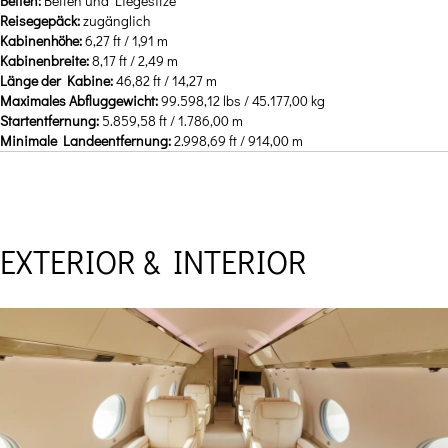
Betten:
Betten und Liegesitze
Reisegepäck:
zugänglich
Kabinenhöhe:
6,27 ft / 1,91 m
Kabinenbreite:
8,17 ft / 2,49 m
Länge der Kabine:
46,82 ft / 14,27 m
Maximales Abfluggewicht:
99.598,12 lbs / 45.177,00 kg
Startentfernung:
5.859,58 ft / 1.786,00 m
Minimale Landeentfernung:
2.998,69 ft / 914,00 m
EXTERIOR & INTERIOR