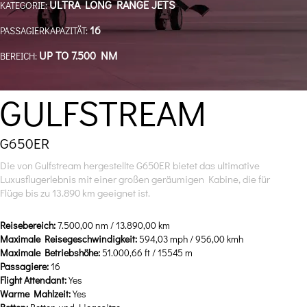
ULTRA LONG RANGE JETS
KATEGORIE:
16
PASSAGIERKAPAZITÄT:
UP TO 7.500 NM
BEREICH:
GULFSTREAM
G650ER
Die von Gulfstream hergestellte G650ER bietet das ultimative
Luxusflugerlebnis mit einer großen geräumigen Kabine, die für
Flüge bis zu 13.890 km geeignet ist.
Reisebereich:
7.500,00 nm / 13.890,00 km
Maximale Reisegeschwindigkeit:
594,03 mph / 956,00 kmh
Maximale Betriebshöhe:
51.000,66 ft / 15545 m
Passagiere:
16
Flight Attendant:
Yes
Warme Mahlzeit:
Yes